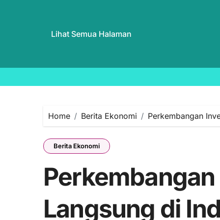
Lihat Semua Halaman
Skip
to
content
Home
Berita Ekonomi
Perkembangan Inves
Berita Ekonomi
Perkembangan I
Langsung di In