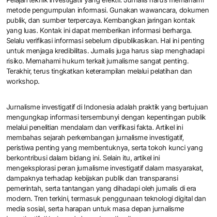
informasi publik. Keempat, membangun kemitraan antara media
dan organisasi masyarakat sipil. Kelima, menyediakan pendanaan
untuk proyek jurnalisme investigatif. Langkah-langkah ini penting
untuk menciptakan lingkungan yang mendukung kebebasan
pers dan akuntabilitas.
Apa tips untuk jurnalis yang ingin
terjun ke jurnalisme investigatif?
Pelajari teknik investigatif yang efektif. Jurnalis harus memahami
metode pengumpulan informasi. Gunakan wawancara, dokumen
publik, dan sumber terpercaya. Kembangkan jaringan kontak
yang luas. Kontak ini dapat memberikan informasi berharga.
Selalu verifikasi informasi sebelum dipublikasikan. Hal ini penting
untuk menjaga kredibilitas. Jurnalis juga harus siap menghadapi
risiko. Memahami hukum terkait jurnalisme sangat penting.
Terakhir, terus tingkatkan keterampilan melalui pelatihan dan
workshop.
Jurnalisme investigatif di Indonesia adalah praktik yang bertujuan