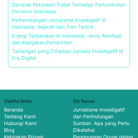
Jurnalisme Investigatif
(8)
Media Berita
(11)
Teknologi dan Inovasi
(7)
Postingan Terbaru
Tren Inflasi dan Dampaknya pada Daya Beli
Masyarakat Indonesia
Dampak Kebijakan Fiskal Terhadap Pertumbuhan
Ekonomi Indonesia
Perkembangan Jurnalisme Investigatif di
Indonesia: Sejarah dan Tren Terkini
Energi Terbarukan di Indonesia: Jenis, Manfaat,
dan Kebijakan Pemerintah
Tantangan yang Dihadapi Jurnalis Investigatif di
Era Digital