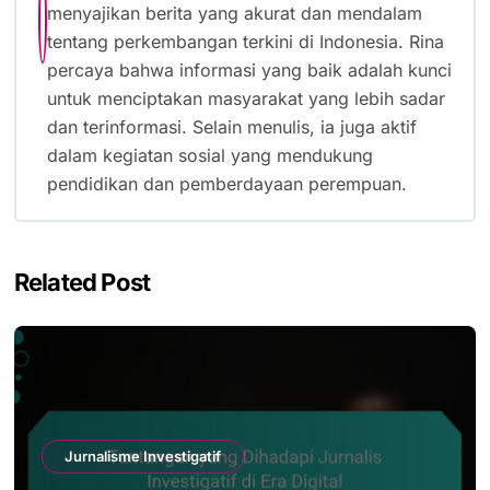
Kebijakan Pemerintah
Indonesia
By
Rina Santoso
Rina Santoso adalah seorang jurnalis dan penulis
yang telah berpengalaman lebih dari sepuluh
tahun di bidang media. Dengan latar belakang di
ilmu komunikasi, ia berkomitmen untuk
menyajikan berita yang akurat dan mendalam
tentang perkembangan terkini di Indonesia. Rina
percaya bahwa informasi yang baik adalah kunci
untuk menciptakan masyarakat yang lebih sadar
dan terinformasi. Selain menulis, ia juga aktif
dalam kegiatan sosial yang mendukung
pendidikan dan pemberdayaan perempuan.