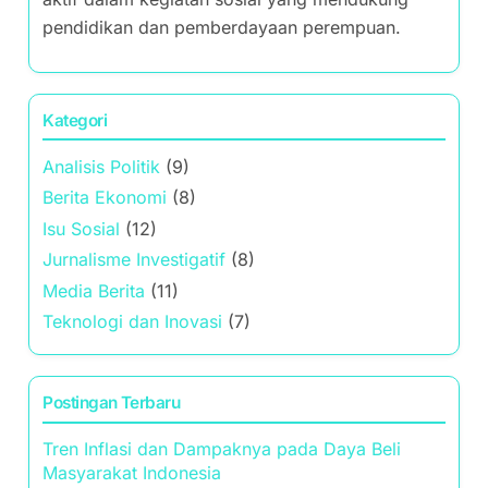
yang telah berpengalaman lebih dari sepuluh
tahun di bidang media. Dengan latar belakang di
ilmu komunikasi, ia berkomitmen untuk
menyajikan berita yang akurat dan mendalam
tentang perkembangan terkini di Indonesia. Rina
percaya bahwa informasi yang baik adalah
kunci untuk menciptakan masyarakat yang lebih
sadar dan terinformasi. Selain menulis, ia juga
aktif dalam kegiatan sosial yang mendukung
pendidikan dan pemberdayaan perempuan.
Kategori
Analisis Politik
(9)
Berita Ekonomi
(8)
Isu Sosial
(12)