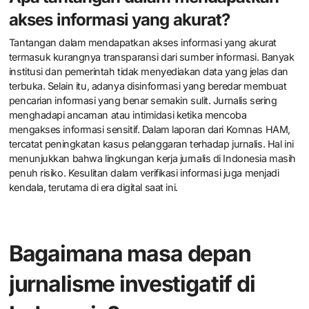
terdapat peningkatan kasus kekerasan terhadap jurnalis dalam
dekade terakhir. Kondisi ini menciptakan lingkungan yang tidak
kondusif untuk kebebasan pers. Akibatnya, jurnalisme investigatif
cenderung berkurang dan kurang berani mengungkap fakta-
fakta penting. Jurnalis mungkin memilih untuk melaporkan isu
yang lebih aman dan kurang kontroversial. Ini berpotensi
mengurangi akuntabilitas publik dan transparansi dalam
pemerintahan.
Apa tantangan dalam mendapatkan
akses informasi yang akurat?
Tantangan dalam mendapatkan akses informasi yang akurat
termasuk kurangnya transparansi dari sumber informasi. Banyak
institusi dan pemerintah tidak menyediakan data yang jelas dan
terbuka. Selain itu, adanya disinformasi yang beredar membuat
pencarian informasi yang benar semakin sulit. Jurnalis sering
menghadapi ancaman atau intimidasi ketika mencoba
mengakses informasi sensitif. Dalam laporan dari Komnas HAM,
tercatat peningkatan kasus pelanggaran terhadap jurnalis. Hal ini