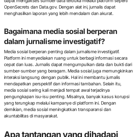
digunakan oleh jurnalis investigatif?
Jurnalis investigatif kini menggunakan alat dan platform baru
seperti tools analisis data, perangkat lunak pengolahan informasi,
dan platform kolaborasi. Alat seperti Tableau dan Google Data
Studio membantu visualisasi data. Platform seperti Slack dan
Trello memfasilitasi komunikasi tim. Selain itu, jurnalis juga
memanfaatkan alat enkripsi untuk keamanan, seperti Signal dan
ProtonMail. Penggunaan teknologi ini memungkinkan
pengumpulan dan analisis informasi yang lebih efisien. Jurnalis
dapat mengakses sumber data terbuka melalui platform seperti
OpenSecrets dan Data.gov. Dengan alat ini, jurnalis dapat
menghasilkan laporan yang lebih mendalam dan akurat.
Bagaimana media sosial berperan
dalam jurnalisme investigatif?
Media sosial berperan penting dalam jurnalisme investigatif.
Platform ini menyediakan ruang untuk berbagi informasi secara
cepat dan luas. Jurnalis dapat mengumpulkan data dan bukti dari