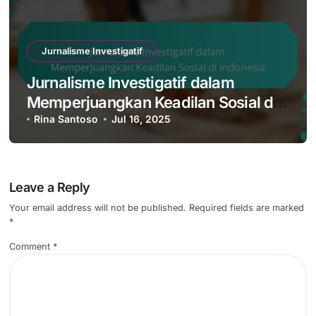
Jurnalisme Investigatif
Jurnalisme Investigatif dan
Pemberdayaan Komunitas:
Mengangkat Suara yang
Rina Santoso
Jul 18, 2025
Terpinggirkan
Jurnalisme Investigatif
Jurnalisme Investigatif dalam
Memperjuangkan Keadilan Sosial di
Indonesia
Rina Santoso
Jul 16, 2025