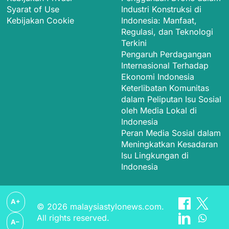
Useful links
On focus
Beranda
Jurnalisme Investigatif
Tentang Kami
dan Perlindungan
Hubungi Kami
Sumber: Apa yang Perlu
Blog
Diketahui
Kebijakan Privasi
Penggunaan Drone dalam
Syarat of Use
Industri Konstruksi di
Kebijakan Cookie
Indonesia: Manfaat,
Regulasi, dan Teknologi
Terkini
Pengaruh Perdagangan
Internasional Terhadap
Ekonomi Indonesia
Keterlibatan Komunitas
dalam Peliputan Isu Sosial
oleh Media Lokal di