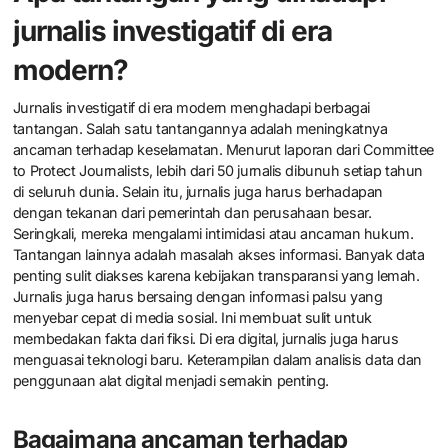
sumber-sumber yang beragam. Media sosial juga memungkinkan
interaksi langsung dengan publik. Hal ini membantu jurnalis
mendapatkan perspektif dan informasi tambahan. Selain itu,
media sosial sering kali menjadi tempat awal terjadinya
pengungkapan isu-isu penting. Misalnya, banyak kasus korupsi
yang terungkap melalui kampanye di platform ini. Dengan
demikian, media sosial meningkatkan transparansi dan
akuntabilitas di masyarakat.
Apa tantangan yang dihadapi
jurnalis investigatif di era
modern?
Jurnalis investigatif di era modern menghadapi berbagai
tantangan. Salah satu tantangannya adalah meningkatnya
ancaman terhadap keselamatan. Menurut laporan dari Committee
to Protect Journalists, lebih dari 50 jurnalis dibunuh setiap tahun
di seluruh dunia. Selain itu, jurnalis juga harus berhadapan
dengan tekanan dari pemerintah dan perusahaan besar.