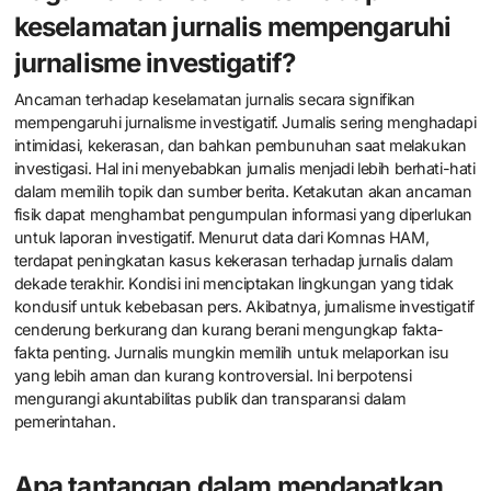
Seringkali, mereka mengalami intimidasi atau ancaman hukum.
Tantangan lainnya adalah masalah akses informasi. Banyak data
penting sulit diakses karena kebijakan transparansi yang lemah.
Jurnalis juga harus bersaing dengan informasi palsu yang
menyebar cepat di media sosial. Ini membuat sulit untuk
membedakan fakta dari fiksi. Di era digital, jurnalis juga harus
menguasai teknologi baru. Keterampilan dalam analisis data dan
penggunaan alat digital menjadi semakin penting.
Bagaimana ancaman terhadap
keselamatan jurnalis mempengaruhi
jurnalisme investigatif?
Ancaman terhadap keselamatan jurnalis secara signifikan
mempengaruhi jurnalisme investigatif. Jurnalis sering menghadapi
intimidasi, kekerasan, dan bahkan pembunuhan saat melakukan
investigasi. Hal ini menyebabkan jurnalis menjadi lebih berhati-hati
dalam memilih topik dan sumber berita. Ketakutan akan ancaman
fisik dapat menghambat pengumpulan informasi yang diperlukan
untuk laporan investigatif. Menurut data dari Komnas HAM,