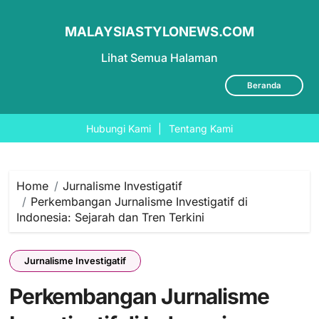
MALAYSIASTYLONEWS.COM
Lihat Semua Halaman
Beranda
Hubungi Kami
|
Tentang Kami
Skip
to
content
Home
Jurnalisme Investigatif
Perkembangan Jurnalisme Investigatif di
Indonesia: Sejarah dan Tren Terkini
Jurnalisme Investigatif
Perkembangan Jurnalisme