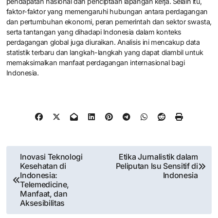
pendapatan nasional dan penciptaan lapangan kerja. Selain itu,
faktor-faktor yang memengaruhi hubungan antara perdagangan
dan pertumbuhan ekonomi, peran pemerintah dan sektor swasta,
serta tantangan yang dihadapi Indonesia dalam konteks
perdagangan global juga diuraikan. Analisis ini mencakup data
statistik terbaru dan langkah-langkah yang dapat diambil untuk
memaksimalkan manfaat perdagangan internasional bagi
Indonesia.
Post
Inovasi Teknologi
Etika Jurnalistik dalam
Kesehatan di
Peliputan Isu Sensitif di
navigation
Indonesia:
Indonesia
Telemedicine,
Manfaat, dan
Aksesibilitas