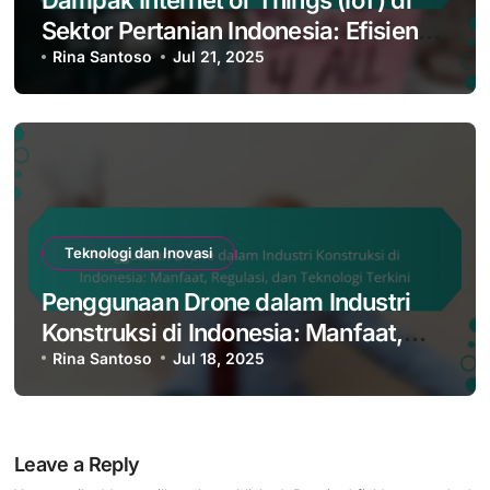
Dampak Internet of Things (IoT) di
Sektor Pertanian Indonesia: Efisiensi,
Keberlanjutan, dan Teknologi Terkini
Rina Santoso
Jul 21, 2025
Teknologi dan Inovasi
Penggunaan Drone dalam Industri
Konstruksi di Indonesia: Manfaat,
Regulasi, dan Teknologi Terkini
Rina Santoso
Jul 18, 2025
Leave a Reply