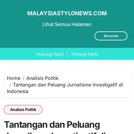
MALAYSIASTYLONEWS.COM
Lihat Semua Halaman
Beranda
Hubungi Kami
|
Tentang Kami
Skip
to
content
Home
Analisis Politik
Tantangan dan Peluang Jurnalisme Investigatif di
Indonesia
Analisis Politik
Tantangan dan Peluang