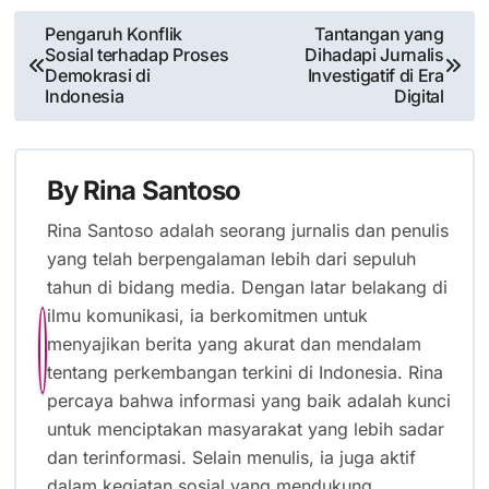
Post
Pengaruh Konflik
Tantangan yang
Sosial terhadap Proses
Dihadapi Jurnalis
navigation
Demokrasi di
Investigatif di Era
Indonesia
Digital
By
Rina Santoso
Rina Santoso adalah seorang jurnalis dan penulis
yang telah berpengalaman lebih dari sepuluh
tahun di bidang media. Dengan latar belakang di
ilmu komunikasi, ia berkomitmen untuk
menyajikan berita yang akurat dan mendalam
tentang perkembangan terkini di Indonesia. Rina
percaya bahwa informasi yang baik adalah kunci
untuk menciptakan masyarakat yang lebih sadar
dan terinformasi. Selain menulis, ia juga aktif
dalam kegiatan sosial yang mendukung